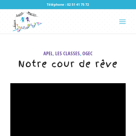
Téléphone : 02 51 41 75 72
APEL
,
LES CLASSES
,
OGEC
Notre cour de rêve