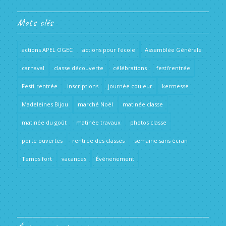
Mots clés
actions APEL OGEC
actions pour l'école
Assemblée Générale
carnaval
classe découverte
célébrations
festi'rentrée
Festi-rentrée
inscriptions
journée couleur
kermesse
Madeleines Bijou
marché Noël
matinée classe
matinée du goût
matinée travaux
photos classe
porte ouvertes
rentrée des classes
semaine sans écran
Temps fort
vacances
Évènenement