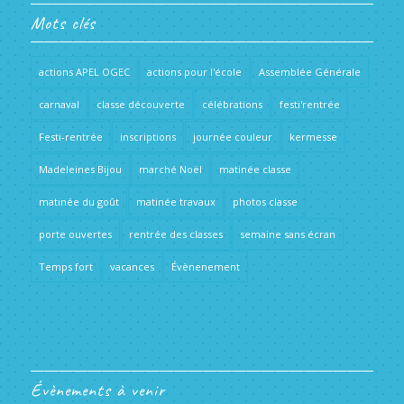
Mots clés
actions APEL OGEC
actions pour l'école
Assemblée Générale
carnaval
classe découverte
célébrations
festi'rentrée
Festi-rentrée
inscriptions
journée couleur
kermesse
Madeleines Bijou
marché Noël
matinée classe
matinée du goût
matinée travaux
photos classe
porte ouvertes
rentrée des classes
semaine sans écran
Temps fort
vacances
Évènenement
Évènements à venir