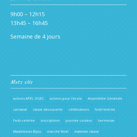
9h00 – 12h15
13h45 – 16h45
Semaine de 4 jours
Mots clés
actions APEL OGEC
actions pour l'école
Assemblée Générale
carnaval
classe découverte
célébrations
festi'rentrée
Festi-rentrée
inscriptions
journée couleur
kermesse
Madeleines Bijou
marché Noël
matinée classe