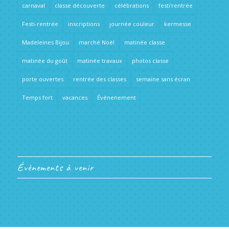
carnaval
classe découverte
célébrations
festi'rentrée
Festi-rentrée
inscriptions
journée couleur
kermesse
Madeleines Bijou
marché Noël
matinée classe
matinée du goût
matinée travaux
photos classe
porte ouvertes
rentrée des classes
semaine sans écran
Temps fort
vacances
Évènenement
Évènements à venir