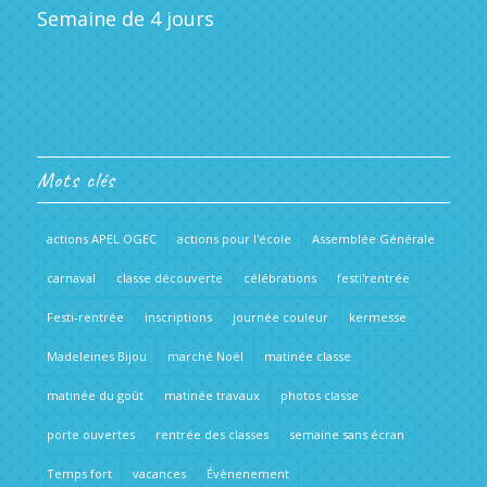
Semaine de 4 jours
Mots clés
actions APEL OGEC
actions pour l'école
Assemblée Générale
carnaval
classe découverte
célébrations
festi'rentrée
Festi-rentrée
inscriptions
journée couleur
kermesse
Madeleines Bijou
marché Noël
matinée classe
matinée du goût
matinée travaux
photos classe
porte ouvertes
rentrée des classes
semaine sans écran
Temps fort
vacances
Évènenement