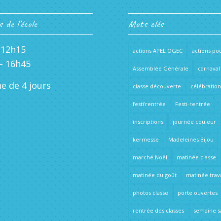
 de l’école
Mots clés
 12h15
actions APEL OGEC
actions pou
– 16h45
Assemblée Générale
carnaval
e de 4 jours
classe découverte
célébration
festi'rentrée
Festi-rentrée
inscriptions
journée couleur
kermesse
Madeleines Bijou
marché Noël
matinée classe
matinée du goût
matinée trav
photos classe
porte ouvertes
rentrée des classes
semaine s