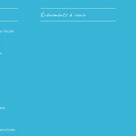
Évènements à venir
r l'école
s
aux
ans écran