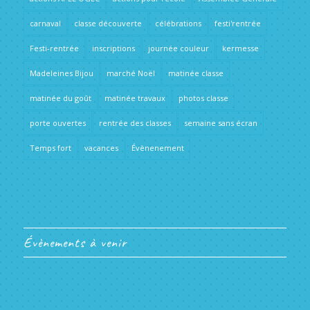
carnaval
classe découverte
célébrations
festi'rentrée
Festi-rentrée
inscriptions
journée couleur
kermesse
Madeleines Bijou
marché Noël
matinée classe
matinée du goût
matinée travaux
photos classe
porte ouvertes
rentrée des classes
semaine sans écran
Temps fort
vacances
Évènenement
Évènements à venir