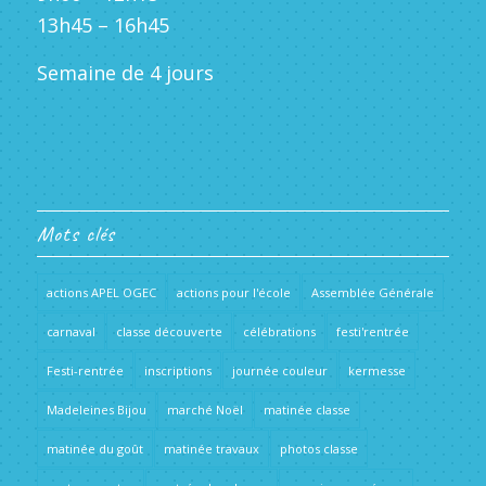
13h45 – 16h45
Semaine de 4 jours
Mots clés
actions APEL OGEC
actions pour l'école
Assemblée Générale
carnaval
classe découverte
célébrations
festi'rentrée
Festi-rentrée
inscriptions
journée couleur
kermesse
Madeleines Bijou
marché Noël
matinée classe
matinée du goût
matinée travaux
photos classe