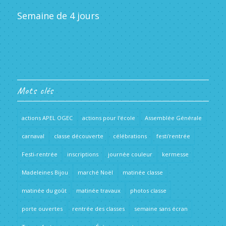
Semaine de 4 jours
Mots clés
actions APEL OGEC
actions pour l'école
Assemblée Générale
carnaval
classe découverte
célébrations
festi'rentrée
Festi-rentrée
inscriptions
journée couleur
kermesse
Madeleines Bijou
marché Noël
matinée classe
matinée du goût
matinée travaux
photos classe
porte ouvertes
rentrée des classes
semaine sans écran